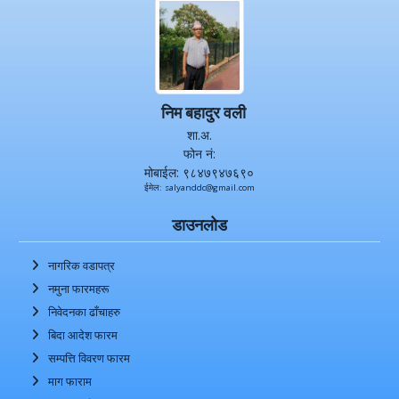
निम बहादुर वली
शा.अ.
फोन नं:
मोबाईल: ९८४७९४७६९०
ईमेल: salyanddc@gmail.com
डाउनलोड
नागरिक वडापत्र
नमुना फारमहरू
निवेदनका ढाँचाहरु
बिदा आदेश फारम
सम्पत्ति विवरण फारम
माग फाराम