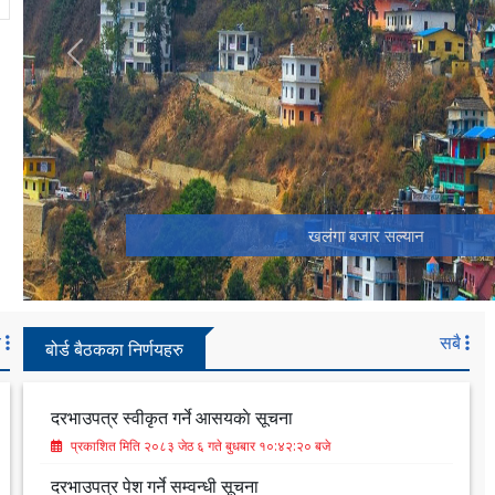
Previous
खलंगा बजार सल्यान
ै
सबै
बोर्ड बैठकका निर्णयहरु
दरभाउपत्र स्वीकृत गर्ने आसयकाे सूचना
प्रकाशित मिति २०८३ जेठ ६ गते बुधबार १०:४२:२० बजे
दरभाउपत्र पेश गर्ने सम्वन्धी सूचना