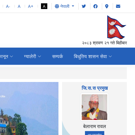
A-
A
A+
A
नेपाली
२०८३ श्रावण २१ गते बिहीबार
ानून
ग्यालेरी
सम्पर्क
बिधुतिय शासन सेवा
LISA, FRA र LED का
जि.स.स प्रमुख
बेलाराम रावल
थप पढ्नुहोस्