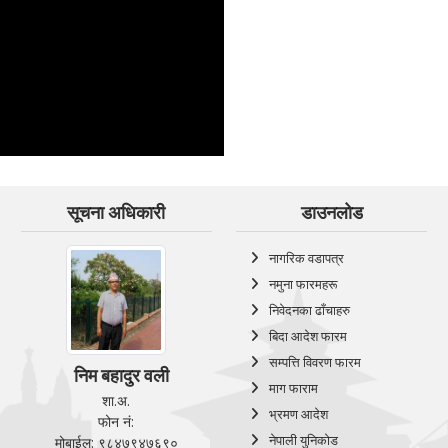
सूचना अधिकारी
डाउनलोड
नागरिक वडापत्र
नमुना फारमहरू
निवेदनका ढाँचाहरु
बिदा आदेश फारम
सम्पत्ति विवरण फारम
निम बहादुर वली
माग फाराम
शा.अ.
भ्रमण आदेश
फोन नं:
नेपाली युनिकोड
मोबाईल: ९८४७९४७६९०