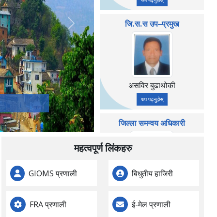
जि.स.स उप–प्रमुख
Next
असविर बुढाथोकी
थप पढ्नुहोस्
जिल्ला समन्वय अधिकारी
महत्वपूर्ण लिंकहरु
GIOMS प्रणाली
बिधुतीय हाजिरी
झविश्वर रेग्मी
थप पढ्नुहोस्
FRA प्रणाली
ई-मेल प्रणाली