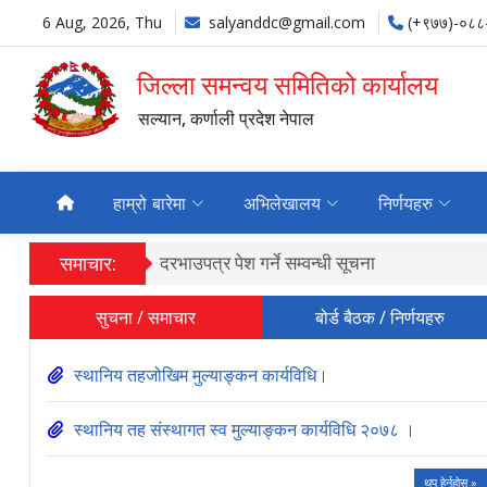
6 Aug, 2026, Thu
salyanddc@gmail.com
(+९७७)-०८८
जिल्ला समन्वय समितिको कार्यालय
सल्यान, कर्णाली प्रदेश नेपाल
हाम्रो बारेमा
अभिलेखालय
निर्णयहरु
समाचार:
दरभाउपत्र पेश गर्ने सम्वन्धी सूचना
सुचना / समाचार
बोर्ड बैठक / निर्णयहरु
स्थानिय तहजोखिम मुल्याङ्कन कार्यविधि।
स्थानिय तह संस्थागत स्व मुल्याङ्कन कार्यविधि २०७८ ।
थप हेर्नुहोस् »