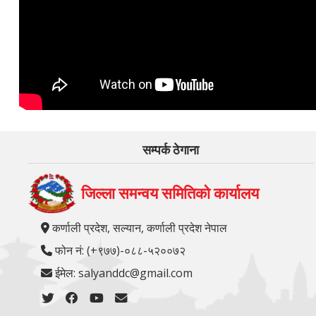
सम्पर्क ठेगाना
जिल्ला समन्वय समितिको कार्यालय
कर्णाली प्रदेश, सल्यान, कर्णाली प्रदेश नेपाल
फोन नं: (+९७७)-०८८-५२००७२
ईमेल: salyanddc@gmail.com