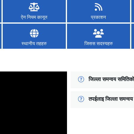
ऐन नियम कानून
प्रकाशन
स्थानीय तहहरु
जिसस सदस्यहरु
जिल्ला समन्वय समितिको 
तपईलाइ जिल्ला समन्वय